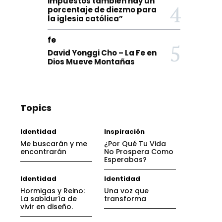
impuestos también hay un
porcentaje de diezmo para
la iglesia católica”
fe
David Yonggi Cho – La Fe en
Dios Mueve Montañas
Agenda
Familia
fe
Topics
Finanzas y Economía
Gracia
Identidad
Inglés
Inspiración
Libros (Capitulos)
Liderazgo
Motivación
podcast
Identidad
Inspiración
Poemas
VIDEOS
Visión
Me buscarán y me
¿Por Qué Tu Vida
encontrarán
No Prospera Como
More
Esperabas?
Identidad
Identidad
Hormigas y Reino:
Una voz que
La sabiduría de
transforma
vivir en diseño.