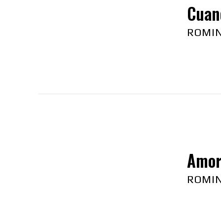
Cuand
ROMI
Amor 
ROMI