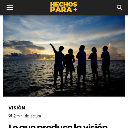
VISIÓN
2
min.
de lectura
Lo que produce la visión