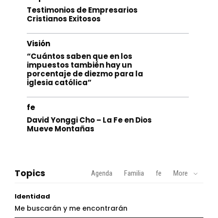
Testimonios de Empresarios
Cristianos Exitosos
Visión
“Cuántos saben que en los
impuestos también hay un
porcentaje de diezmo para la
iglesia católica”
fe
David Yonggi Cho – La Fe en Dios
Mueve Montañas
Topics
Agenda
Familia
fe
More
Identidad
Me buscarán y me encontrarán