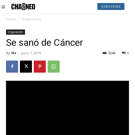
SUBSCRIBE
Home
Inspiración
Inspiración
Se sanó de Cáncer
By
H+
-
junio 7, 2016
5246
0