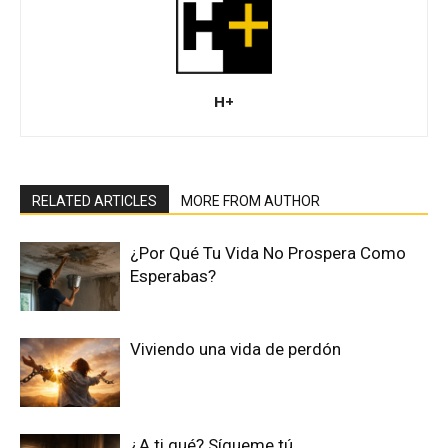
H+
RELATED ARTICLES
MORE FROM AUTHOR
¿Por Qué Tu Vida No Prospera Como
Esperabas?
Viviendo una vida de perdón
¿A ti qué? Sígueme tú