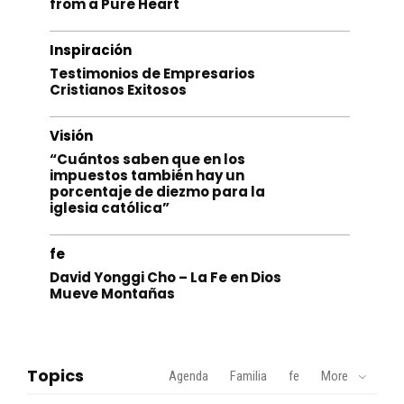
from a Pure Heart
Inspiración
Testimonios de Empresarios
Cristianos Exitosos
Visión
“Cuántos saben que en los
impuestos también hay un
porcentaje de diezmo para la
iglesia católica”
fe
David Yonggi Cho – La Fe en Dios
Mueve Montañas
Topics
Agenda
Familia
fe
More