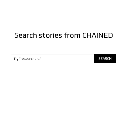
FINANZAS
LIDERAZGO
MÁS
MORE
Search stories from CHAINED
SEARCH
Try "researchers"