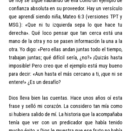
de hoy se sigue hablando de ella como un ejemplo de
confianza absoluta en su proveedor. Hay un versículo
que aprendí siendo niña, Mateo 6:3 (versiones TPT y
MSG.): «Que ni tu izquierda sepa lo que hace tu
derecha». Qué loco pensar que tan cerca está una
mano de la otra y no se pasen información la una a la
otra. Yo digo: «Pero ellas andan juntas todo el tiempo,
trabajan juntas; qué difícil sería, ¿no?» ¡Quizás hasta
imposible! Pero creo que el ejemplo está muy bueno
para decir: «Aun hasta el más cercano a ti, ¡que ni se
entere!» ¿Es un desafío?
Dios lleva bien las cuentas. Hace unos años oí esta
frase y selló mi corazón. La considero tan mía como
si hubiera salido de mí. La historia que la acompañaba
tenía que ver con un predicador que había tenido
mucho éxito, y Dios le muestra que ese fruto no había