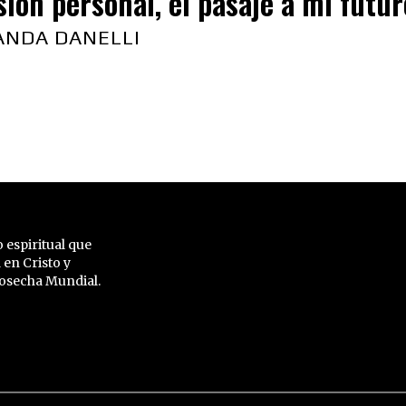
sión personal, el pasaje a mi futu
ANDA DANELLI
 espiritual que
 en Cristo y
 Cosecha Mundial.