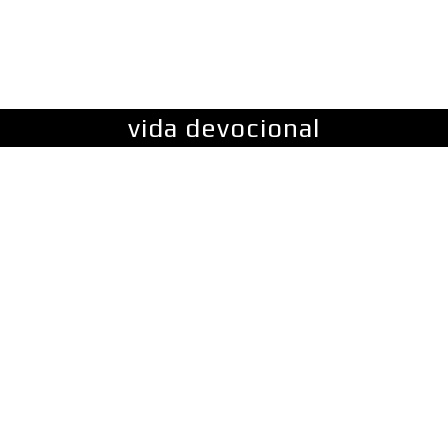
FINANZAS
LIDERAZGO
MÁS
MORE
vida devocional