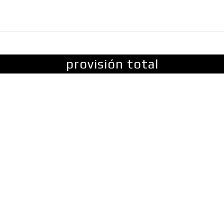
FINANZAS
LIDERAZGO
MÁS
MORE
provisión total